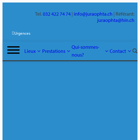
Tel.
032 422 74 74
|
info@juraophta.ch
| Référant:
juraophta@hin.ch
Urgences
Qui-sommes-
Lieux
Prestations
Contact
nous?