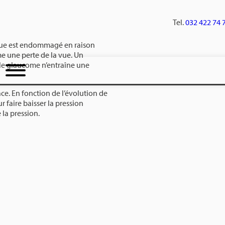
Tel.
032 422 74 
ique est endommagé en raison
me une perte de la vue. Un
e le glaucome n’entraîne une
ace. En fonction de l’évolution de
r faire baisser la pression
 la pression.