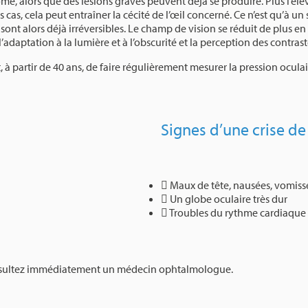
, alors que des lésions graves peuvent déjà se produire. Plus l’élév
s cas, cela peut entraîner la cécité de l’œil concerné. Ce n’est qu’à u
 alors déjà irréversibles. Le champ de vision se réduit de plus en pl
 l’adaptation à la lumière et à l’obscurité et la perception des contr
partir de 40 ans, de faire régulièrement mesurer la pression oculair
Signes d’une crise d
Maux de tête, nausées, vomis
Un globe oculaire très dur
Troubles du rythme cardiaque
onsultez immédiatement un médecin ophtalmologue.