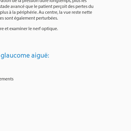
ation de la pression dure longtemps, plus les
n stade avancé que le patient perçoit des pertes du
us à la périphérie. Au centre, la vue reste nette
astes sont également perturbées.
e et examiner le nerf optique.
e glaucome aiguë:
sements